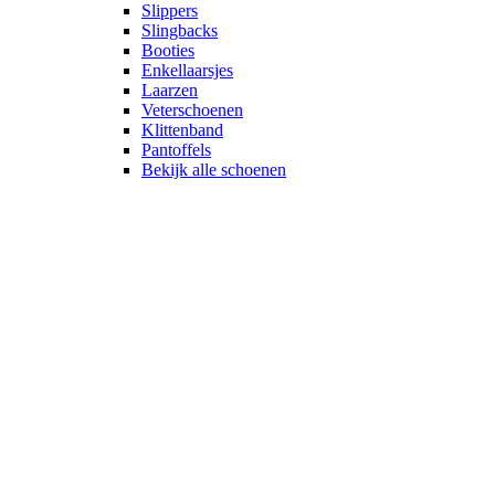
Slippers
Slingbacks
Booties
Enkellaarsjes
Laarzen
Veterschoenen
Klittenband
Pantoffels
Bekijk alle schoenen