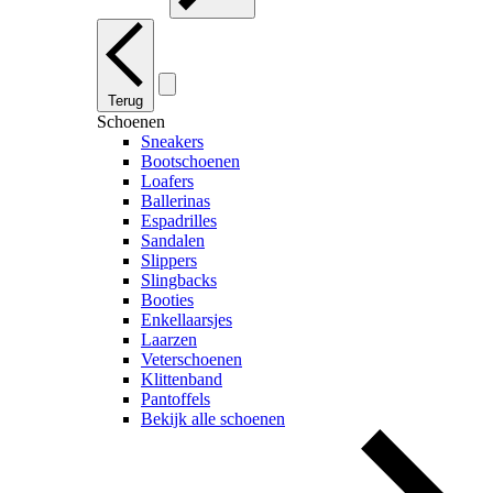
Terug
Schoenen
Sneakers
Bootschoenen
Loafers
Ballerinas
Espadrilles
Sandalen
Slippers
Slingbacks
Booties
Enkellaarsjes
Laarzen
Veterschoenen
Klittenband
Pantoffels
Bekijk alle schoenen