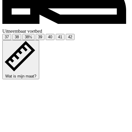
Uitneembaar voetbed
37
38
38½
39
40
41
42
Wat is mijn maat?