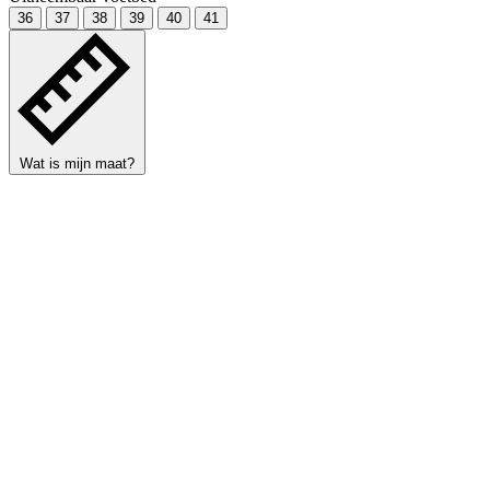
36
37
38
39
40
41
Wat is mijn maat?