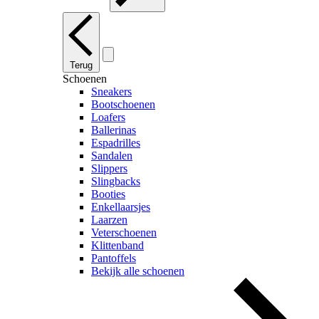
Terug
Schoenen
Sneakers
Bootschoenen
Loafers
Ballerinas
Espadrilles
Sandalen
Slippers
Slingbacks
Booties
Enkellaarsjes
Laarzen
Veterschoenen
Klittenband
Pantoffels
Bekijk alle schoenen