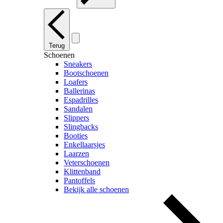
Terug
Schoenen
Sneakers
Bootschoenen
Loafers
Ballerinas
Espadrilles
Sandalen
Slippers
Slingbacks
Booties
Enkellaarsjes
Laarzen
Veterschoenen
Klittenband
Pantoffels
Bekijk alle schoenen