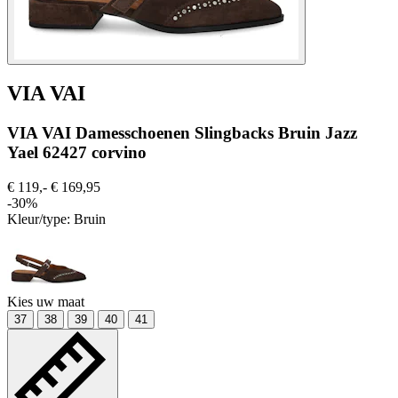
VIA VAI
VIA VAI Damesschoenen Slingbacks Bruin Jazz
Yael 62427 corvino
€ 119,-
€ 169,95
-30%
Kleur/type:
Bruin
Kies uw maat
37
38
39
40
41