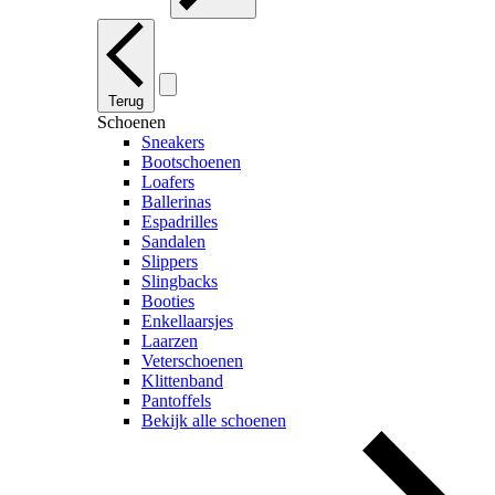
Terug
Schoenen
Sneakers
Bootschoenen
Loafers
Ballerinas
Espadrilles
Sandalen
Slippers
Slingbacks
Booties
Enkellaarsjes
Laarzen
Veterschoenen
Klittenband
Pantoffels
Bekijk alle schoenen