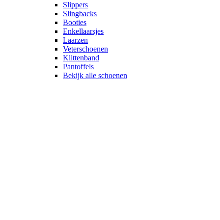
Slippers
Slingbacks
Booties
Enkellaarsjes
Laarzen
Veterschoenen
Klittenband
Pantoffels
Bekijk alle schoenen