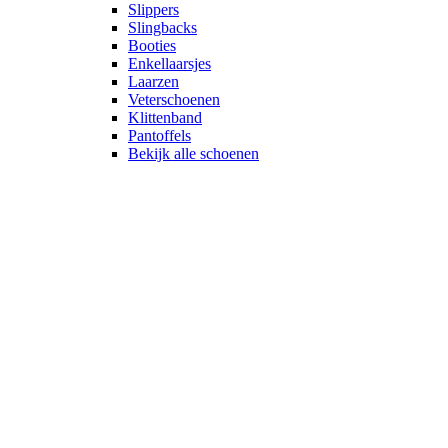
Slippers
Slingbacks
Booties
Enkellaarsjes
Laarzen
Veterschoenen
Klittenband
Pantoffels
Bekijk alle schoenen