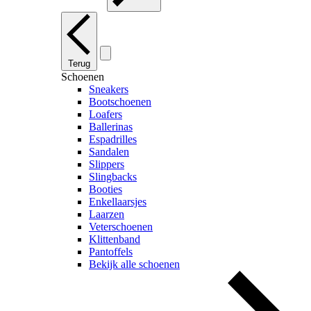
Terug
Schoenen
Sneakers
Bootschoenen
Loafers
Ballerinas
Espadrilles
Sandalen
Slippers
Slingbacks
Booties
Enkellaarsjes
Laarzen
Veterschoenen
Klittenband
Pantoffels
Bekijk alle schoenen