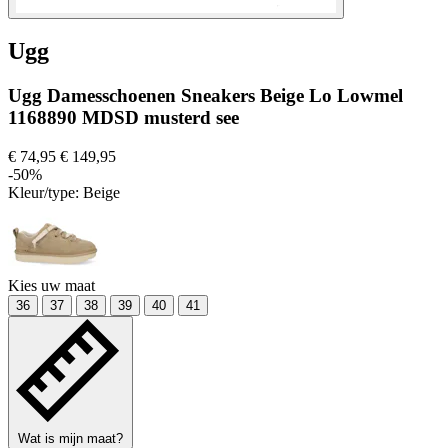
Ugg
Ugg Damesschoenen Sneakers Beige Lo Lowmel
1168890 MDSD musterd see
€ 74,95
€ 149,95
-50%
Kleur/type:
Beige
Kies uw maat
36
37
38
39
40
41
Wat is mijn maat?