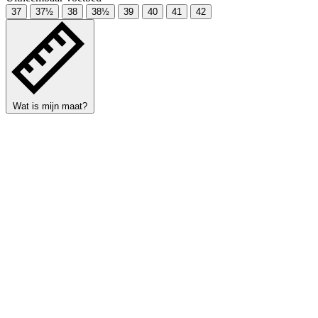
37
37½
38
38½
39
40
41
42
Wat is mijn maat?