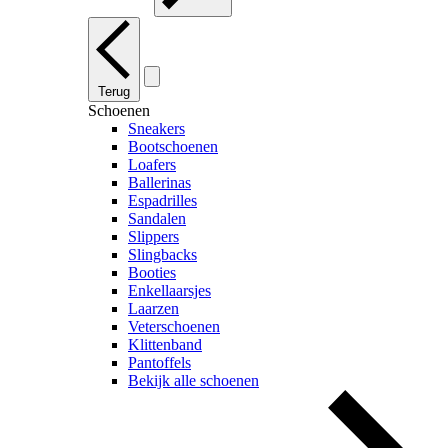
Terug
Schoenen
Sneakers
Bootschoenen
Loafers
Ballerinas
Espadrilles
Sandalen
Slippers
Slingbacks
Booties
Enkellaarsjes
Laarzen
Veterschoenen
Klittenband
Pantoffels
Bekijk alle schoenen