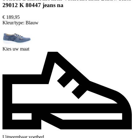
29012 K 80447 jeans na
€ 189,95
Kleur/type:
Blauw
Kies uw maat
Uitneembaar voetbed