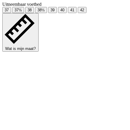
Uitneembaar voetbed
37
37½
38
38½
39
40
41
42
Wat is mijn maat?