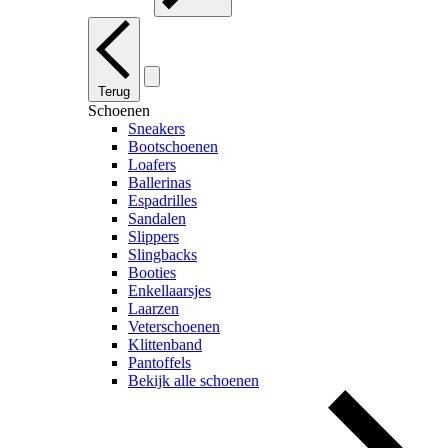
Terug
Schoenen
Sneakers
Bootschoenen
Loafers
Ballerinas
Espadrilles
Sandalen
Slippers
Slingbacks
Booties
Enkellaarsjes
Laarzen
Veterschoenen
Klittenband
Pantoffels
Bekijk alle schoenen