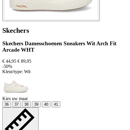
Skechers
Skechers Damesschoenen Sneakers Wit Arch Fit
Arcade WHT
€ 44,95
€ 89,95
-50%
Kleur/type:
Wit
Kies uw maat
36
37
38
39
40
41