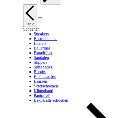
Terug
Schoenen
Sneakers
Bootschoenen
Loafers
Ballerinas
Espadrilles
Sandalen
Slippers
Slingbacks
Booties
Enkellaarsjes
Laarzen
Veterschoenen
Klittenband
Pantoffels
Bekijk alle schoenen