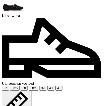
Kies uw maat
Uitneembaar voetbed
37
37½
38
38½
39
40
41