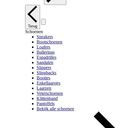
Terug
Schoenen
Sneakers
Bootschoenen
Loafers
Ballerinas
Espadrilles
Sandalen
Slippers
Slingbacks
Booties
Enkellaarsjes
Laarzen
Veterschoenen
Klittenband
Pantoffels
Bekijk alle schoenen