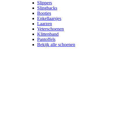
Slippers
Slingbacks
Booties
Enkellaarsjes
Laarzen
Veterschoenen
Klittenband
Pantoffels
Bekijk alle schoenen