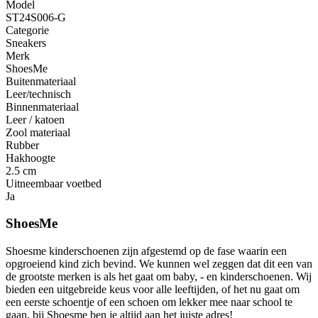
Model
ST24S006-G
Categorie
Sneakers
Merk
ShoesMe
Buitenmateriaal
Leer/technisch
Binnenmateriaal
Leer / katoen
Zool materiaal
Rubber
Hakhoogte
2.5 cm
Uitneembaar voetbed
Ja
ShoesMe
Shoesme kinderschoenen zijn afgestemd op de fase waarin een
opgroeiend kind zich bevind. We kunnen wel zeggen dat dit een van
de grootste merken is als het gaat om baby, - en kinderschoenen. Wij
bieden een uitgebreide keus voor alle leeftijden, of het nu gaat om
een eerste schoentje of een schoen om lekker mee naar school te
gaan, bij Shoesme ben je altijd aan het juiste adres!