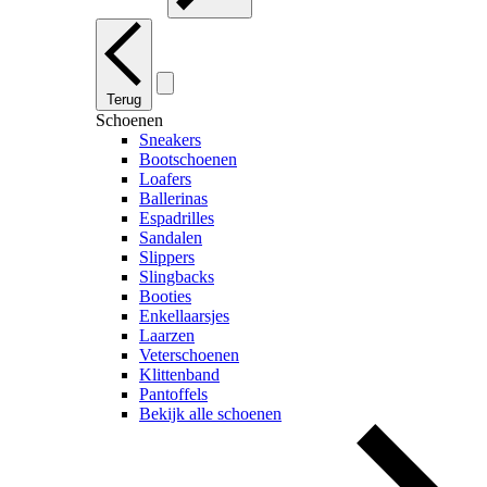
Terug
Schoenen
Sneakers
Bootschoenen
Loafers
Ballerinas
Espadrilles
Sandalen
Slippers
Slingbacks
Booties
Enkellaarsjes
Laarzen
Veterschoenen
Klittenband
Pantoffels
Bekijk alle schoenen