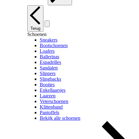
Terug
Schoenen
Sneakers
Bootschoenen
Loafers
Ballerinas
Espadrilles
Sandalen
Slippers
Slingbacks
Booties
Enkellaarsjes
Laarzen
Veterschoenen
Klittenband
Pantoffels
Bekijk alle schoenen