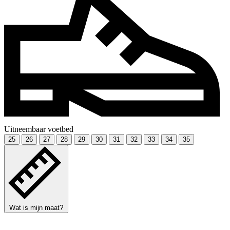
Uitneembaar voetbed
25
26
27
28
29
30
31
32
33
34
35
Wat is mijn maat?