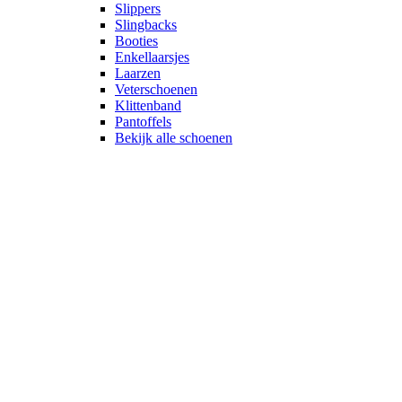
Slippers
Slingbacks
Booties
Enkellaarsjes
Laarzen
Veterschoenen
Klittenband
Pantoffels
Bekijk alle schoenen