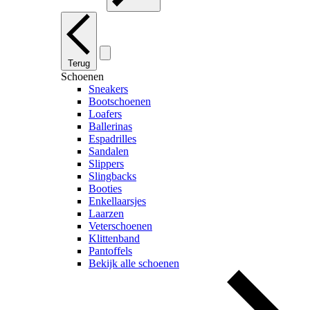
Terug
Schoenen
Sneakers
Bootschoenen
Loafers
Ballerinas
Espadrilles
Sandalen
Slippers
Slingbacks
Booties
Enkellaarsjes
Laarzen
Veterschoenen
Klittenband
Pantoffels
Bekijk alle schoenen