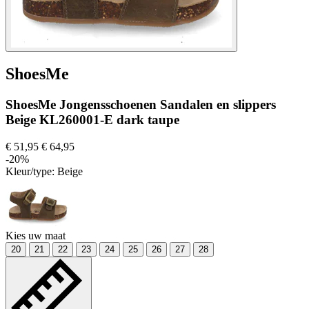
ShoesMe
ShoesMe Jongensschoenen Sandalen en slippers
Beige KL260001-E dark taupe
€ 51,95
€ 64,95
-20%
Kleur/type:
Beige
Kies uw maat
20
21
22
23
24
25
26
27
28