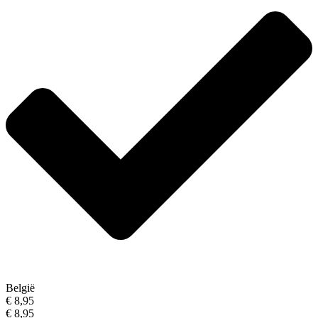
België
€ 8,95
€ 8,95