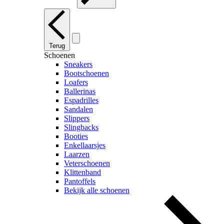
Terug
Schoenen
Sneakers
Bootschoenen
Loafers
Ballerinas
Espadrilles
Sandalen
Slippers
Slingbacks
Booties
Enkellaarsjes
Laarzen
Veterschoenen
Klittenband
Pantoffels
Bekijk alle schoenen