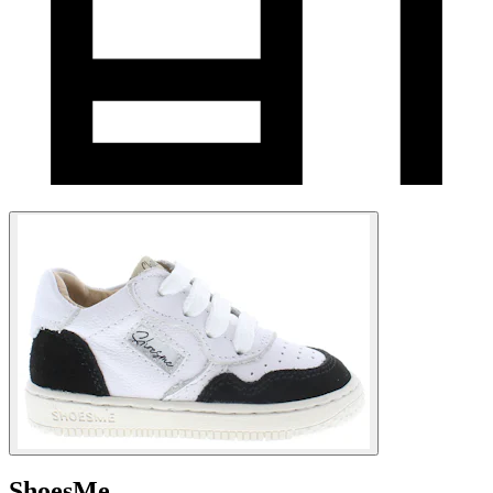
ShoesMe