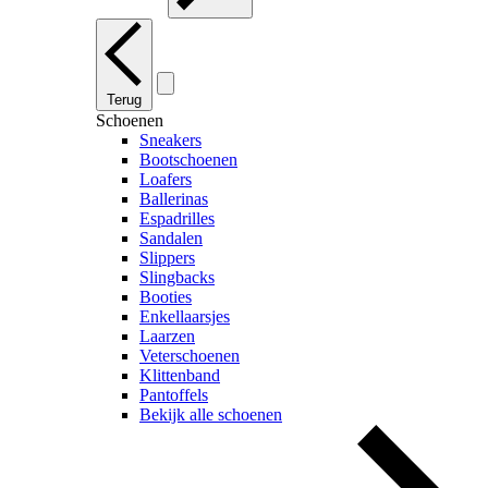
Terug
Schoenen
Sneakers
Bootschoenen
Loafers
Ballerinas
Espadrilles
Sandalen
Slippers
Slingbacks
Booties
Enkellaarsjes
Laarzen
Veterschoenen
Klittenband
Pantoffels
Bekijk alle schoenen