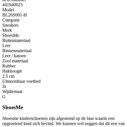
441940023
Model
BL26S001-H
Categorie
Sneakers
Merk
ShoesMe
Buitenmateriaal
Leer
Binnenmateriaal
Leer / katoen
Zool materiaal
Rubber
Hakhoogte
2.5 cm
Uitneembaar voetbed
Ja
Wijdtemaat
G
ShoesMe
Shoesme kinderschoenen zijn afgestemd op de fase waarin een
opgroeiend kind zich bevind. We kunnen wel zeggen dat dit een van