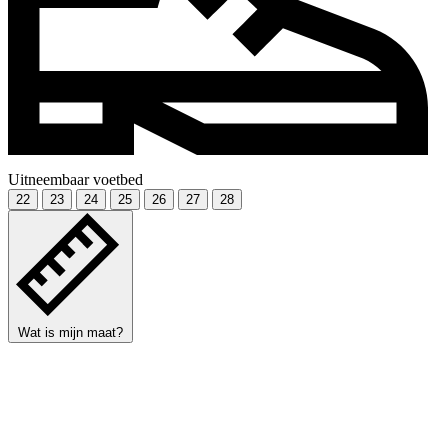
Uitneembaar voetbed
22
23
24
25
26
27
28
Wat is mijn maat?