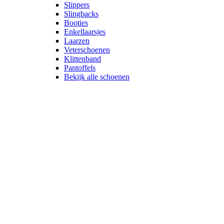
Slippers
Slingbacks
Booties
Enkellaarsjes
Laarzen
Veterschoenen
Klittenband
Pantoffels
Bekijk alle schoenen