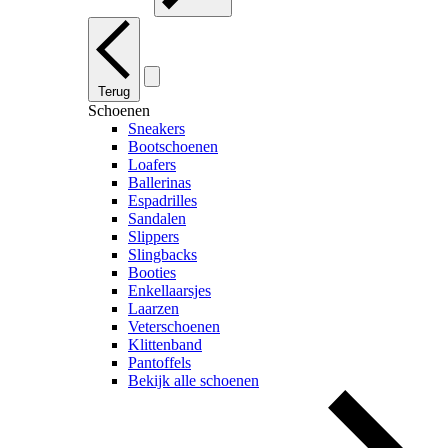
Terug
Schoenen
Sneakers
Bootschoenen
Loafers
Ballerinas
Espadrilles
Sandalen
Slippers
Slingbacks
Booties
Enkellaarsjes
Laarzen
Veterschoenen
Klittenband
Pantoffels
Bekijk alle schoenen