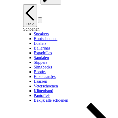
Terug
Schoenen
Sneakers
Bootschoenen
Loafers
Ballerinas
Espadrilles
Sandalen
Slippers
Slingbacks
Booties
Enkellaarsjes
Laarzen
Veterschoenen
Klittenband
Pantoffels
Bekijk alle schoenen