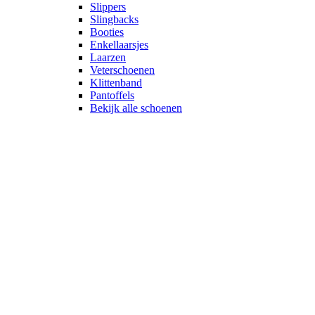
Slippers
Slingbacks
Booties
Enkellaarsjes
Laarzen
Veterschoenen
Klittenband
Pantoffels
Bekijk alle schoenen