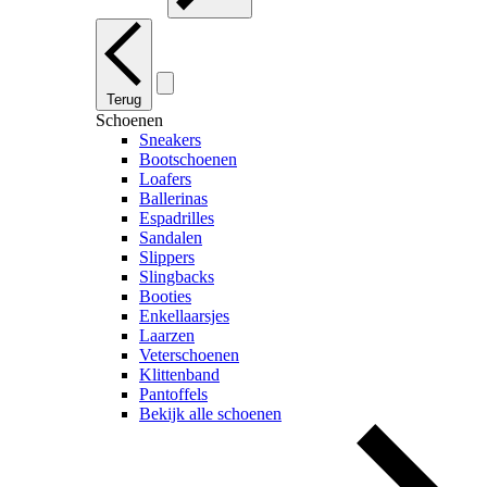
Terug
Schoenen
Sneakers
Bootschoenen
Loafers
Ballerinas
Espadrilles
Sandalen
Slippers
Slingbacks
Booties
Enkellaarsjes
Laarzen
Veterschoenen
Klittenband
Pantoffels
Bekijk alle schoenen