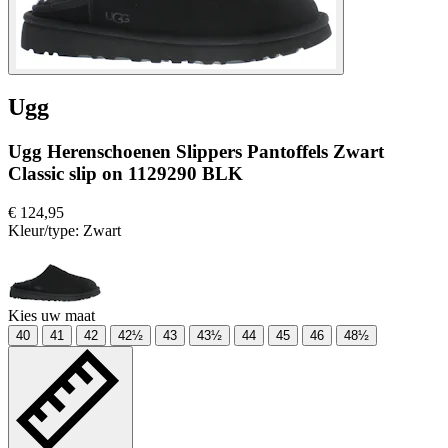
Ugg
Ugg Herenschoenen Slippers Pantoffels Zwart
Classic slip on 1129290 BLK
€ 124,95
Kleur/type:
Zwart
Kies uw maat
40
41
42
42½
43
43½
44
45
46
48½