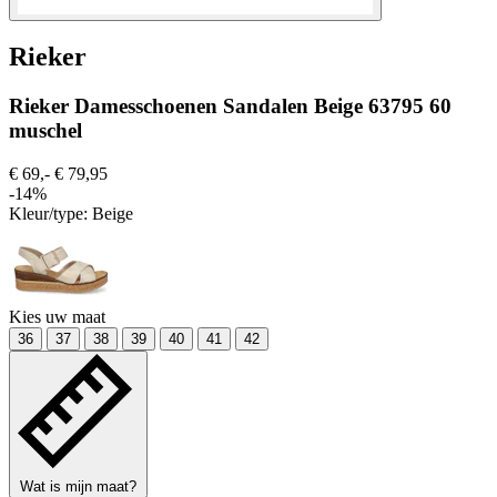
Rieker
Rieker Damesschoenen Sandalen Beige 63795 60
muschel
€ 69,-
€ 79,95
-14%
Kleur/type:
Beige
Kies uw maat
36
37
38
39
40
41
42
Wat is mijn maat?