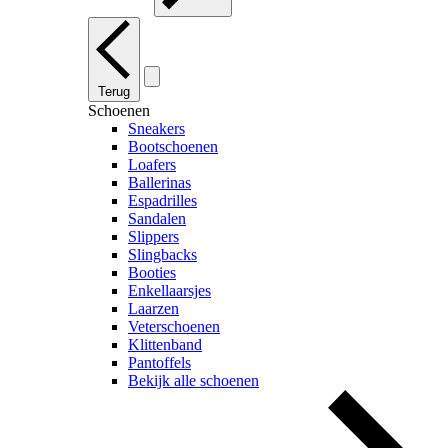
Terug
Schoenen
Sneakers
Bootschoenen
Loafers
Ballerinas
Espadrilles
Sandalen
Slippers
Slingbacks
Booties
Enkellaarsjes
Laarzen
Veterschoenen
Klittenband
Pantoffels
Bekijk alle schoenen