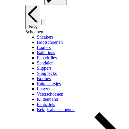
Terug
Schoenen
Sneakers
Bootschoenen
Loafers
Ballerinas
Espadrilles
Sandalen
Slippers
Slingbacks
Booties
Enkellaarsjes
Laarzen
Veterschoenen
Klittenband
Pantoffels
Bekijk alle schoenen