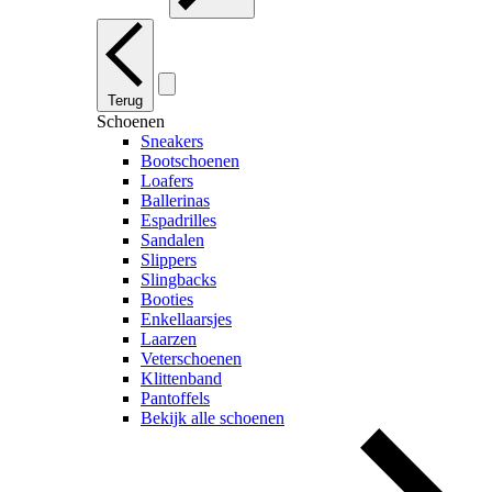
Terug
Schoenen
Sneakers
Bootschoenen
Loafers
Ballerinas
Espadrilles
Sandalen
Slippers
Slingbacks
Booties
Enkellaarsjes
Laarzen
Veterschoenen
Klittenband
Pantoffels
Bekijk alle schoenen