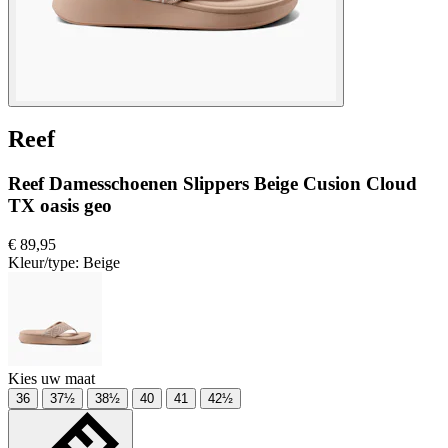
Reef
Reef Damesschoenen Slippers Beige Cusion Cloud
TX oasis geo
€ 89,95
Kleur/type:
Beige
Kies uw maat
36
37½
38½
40
41
42½