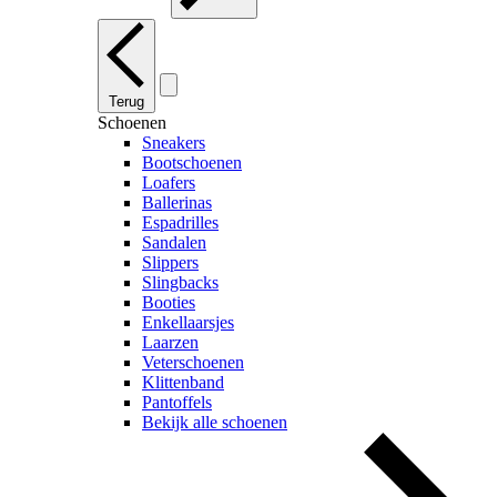
Terug
Schoenen
Sneakers
Bootschoenen
Loafers
Ballerinas
Espadrilles
Sandalen
Slippers
Slingbacks
Booties
Enkellaarsjes
Laarzen
Veterschoenen
Klittenband
Pantoffels
Bekijk alle schoenen