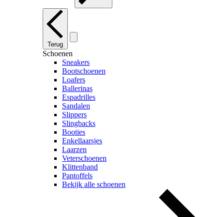
Terug
Schoenen
Sneakers
Bootschoenen
Loafers
Ballerinas
Espadrilles
Sandalen
Slippers
Slingbacks
Booties
Enkellaarsjes
Laarzen
Veterschoenen
Klittenband
Pantoffels
Bekijk alle schoenen