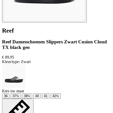
Reef
Reef Damesschoenen Slippers Zwart Cusion Cloud
TX black geo
€ 89,95
Kleur/type:
Zwart
Kies uw maat
36
37½
38½
40
41
42½