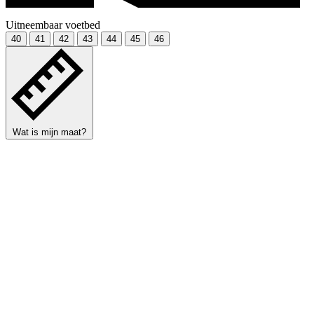
Uitneembaar voetbed
40
41
42
43
44
45
46
Wat is mijn maat?