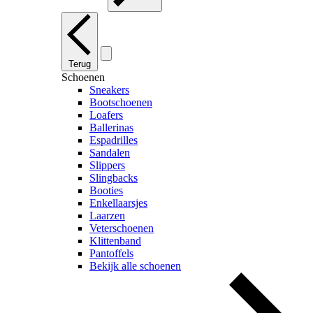
Terug
Schoenen
Sneakers
Bootschoenen
Loafers
Ballerinas
Espadrilles
Sandalen
Slippers
Slingbacks
Booties
Enkellaarsjes
Laarzen
Veterschoenen
Klittenband
Pantoffels
Bekijk alle schoenen