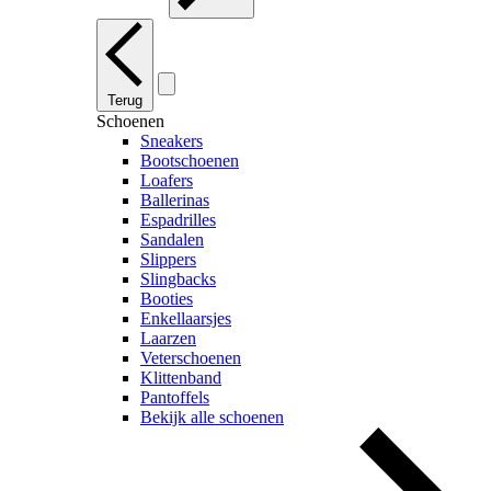
Terug
Schoenen
Sneakers
Bootschoenen
Loafers
Ballerinas
Espadrilles
Sandalen
Slippers
Slingbacks
Booties
Enkellaarsjes
Laarzen
Veterschoenen
Klittenband
Pantoffels
Bekijk alle schoenen