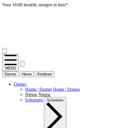
Gratis verzending vanaf 50 euro, SALE uitgesloten
2.400+ reviews
MENU
Dames
Heren
Kinderen
Dames
Home | Dames
Home | Dames
Nieuw
Nieuw
Schoenen
Schoenen