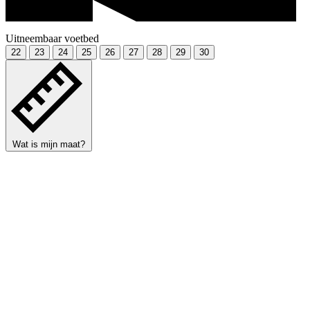
Uitneembaar voetbed
22
23
24
25
26
27
28
29
30
Wat is mijn maat?