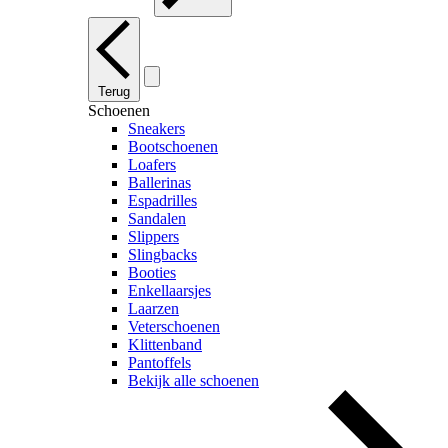
Terug
Schoenen
Sneakers
Bootschoenen
Loafers
Ballerinas
Espadrilles
Sandalen
Slippers
Slingbacks
Booties
Enkellaarsjes
Laarzen
Veterschoenen
Klittenband
Pantoffels
Bekijk alle schoenen