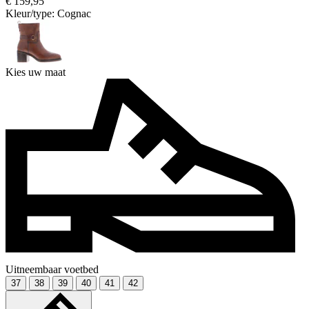
€ 159,95
Kleur/type:
Cognac
Kies uw maat
Uitneembaar voetbed
37
38
39
40
41
42