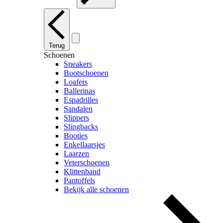
Terug
Schoenen
Sneakers
Bootschoenen
Loafers
Ballerinas
Espadrilles
Sandalen
Slippers
Slingbacks
Booties
Enkellaarsjes
Laarzen
Veterschoenen
Klittenband
Pantoffels
Bekijk alle schoenen