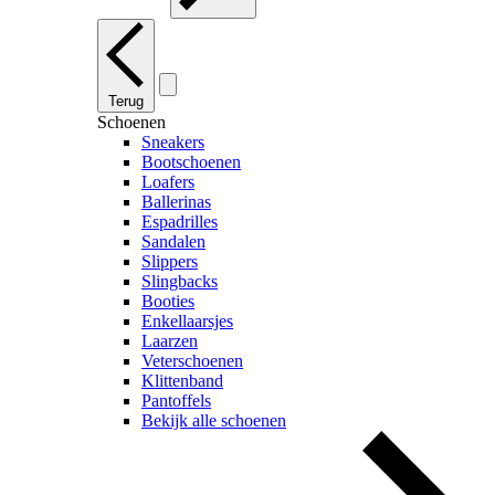
Terug
Schoenen
Sneakers
Bootschoenen
Loafers
Ballerinas
Espadrilles
Sandalen
Slippers
Slingbacks
Booties
Enkellaarsjes
Laarzen
Veterschoenen
Klittenband
Pantoffels
Bekijk alle schoenen