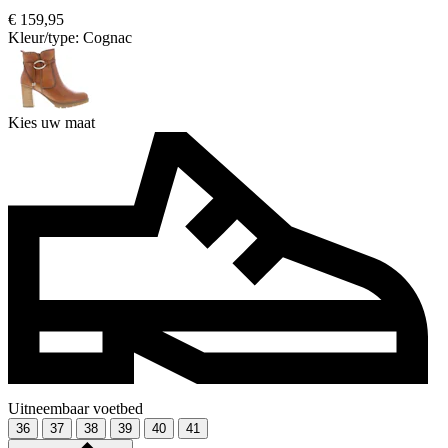
€ 159,95
Kleur/type:
Cognac
Kies uw maat
Uitneembaar voetbed
36
37
38
39
40
41