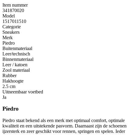
Item nummer
341870020
Model
1517011510
Categorie
Sneakers
Merk
Piedro
Buitenmateriaal
Leer/technisch
Binnenmateriaal
Leer / katoen
Zool materiaal
Rubber
Hakhoogte
2.5 cm
Uitneembaar voetbed
Ja
Piedro
Piedro staat bekend als een merk met optimaal comfort, optimale
kwaliteit en een uitstekende pasvorm. Daarnaast zijn de schoenen
ijzersterk en zeer geschikt voor rennen, springen en spelen. Ieder