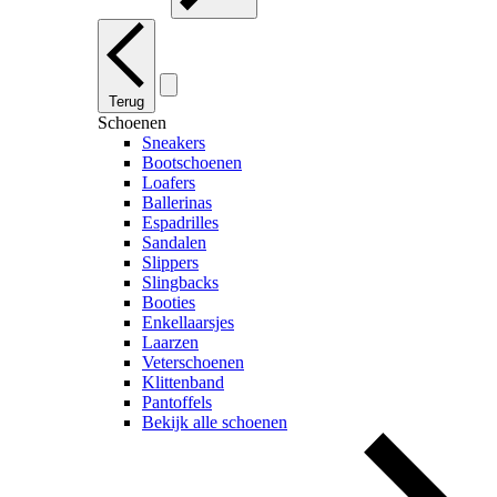
Terug
Schoenen
Sneakers
Bootschoenen
Loafers
Ballerinas
Espadrilles
Sandalen
Slippers
Slingbacks
Booties
Enkellaarsjes
Laarzen
Veterschoenen
Klittenband
Pantoffels
Bekijk alle schoenen