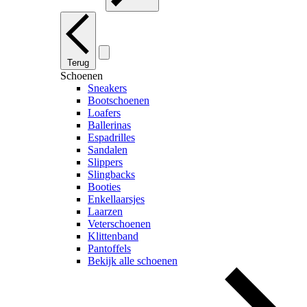
Terug
Schoenen
Sneakers
Bootschoenen
Loafers
Ballerinas
Espadrilles
Sandalen
Slippers
Slingbacks
Booties
Enkellaarsjes
Laarzen
Veterschoenen
Klittenband
Pantoffels
Bekijk alle schoenen