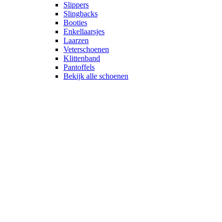
Slippers
Slingbacks
Booties
Enkellaarsjes
Laarzen
Veterschoenen
Klittenband
Pantoffels
Bekijk alle schoenen