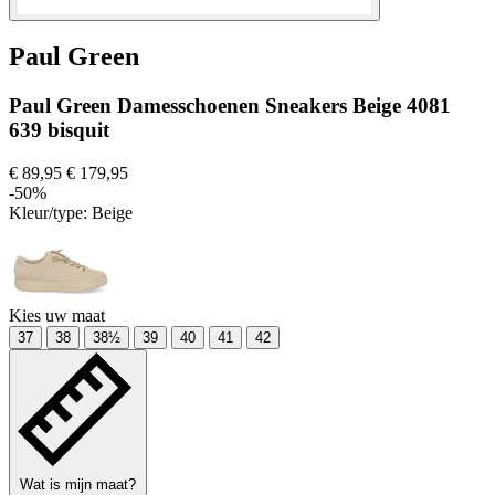
Paul Green
Paul Green Damesschoenen Sneakers Beige 4081
639 bisquit
€ 89,95
€ 179,95
-50%
Kleur/type:
Beige
Kies uw maat
37
38
38½
39
40
41
42
Wat is mijn maat?