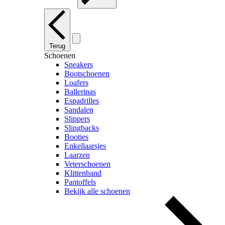
Terug
Schoenen
Sneakers
Bootschoenen
Loafers
Ballerinas
Espadrilles
Sandalen
Slippers
Slingbacks
Booties
Enkellaarsjes
Laarzen
Veterschoenen
Klittenband
Pantoffels
Bekijk alle schoenen