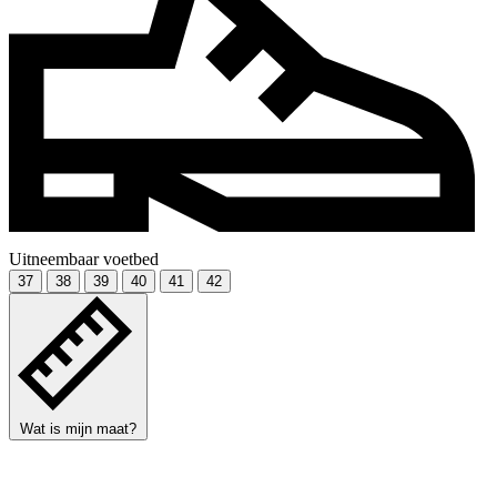
Uitneembaar voetbed
37
38
39
40
41
42
Wat is mijn maat?