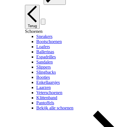
Terug
Schoenen
Sneakers
Bootschoenen
Loafers
Ballerinas
Espadrilles
Sandalen
Slippers
Slingbacks
Booties
Enkellaarsjes
Laarzen
Veterschoenen
Klittenband
Pantoffels
Bekijk alle schoenen