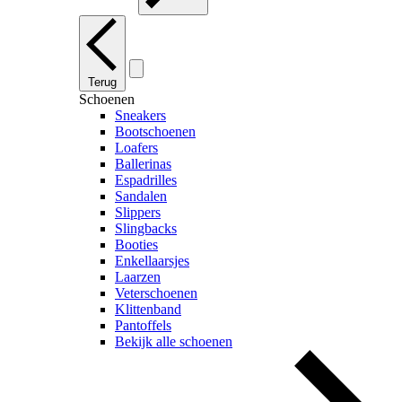
Terug
Schoenen
Sneakers
Bootschoenen
Loafers
Ballerinas
Espadrilles
Sandalen
Slippers
Slingbacks
Booties
Enkellaarsjes
Laarzen
Veterschoenen
Klittenband
Pantoffels
Bekijk alle schoenen