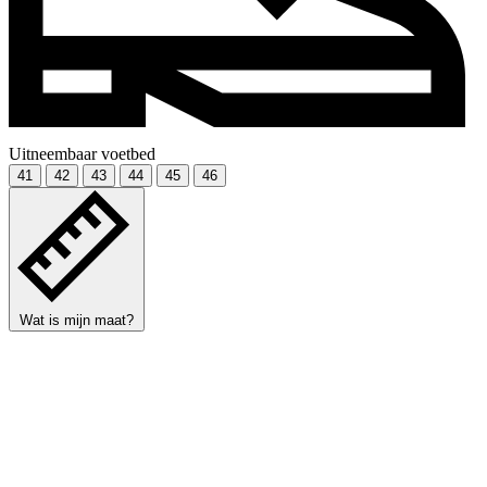
Uitneembaar voetbed
41
42
43
44
45
46
Wat is mijn maat?