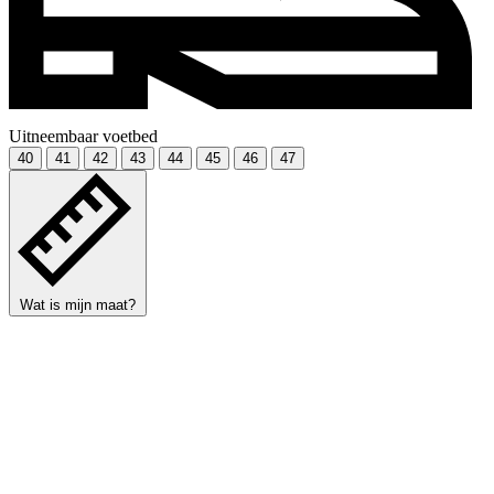
Uitneembaar voetbed
40
41
42
43
44
45
46
47
Wat is mijn maat?