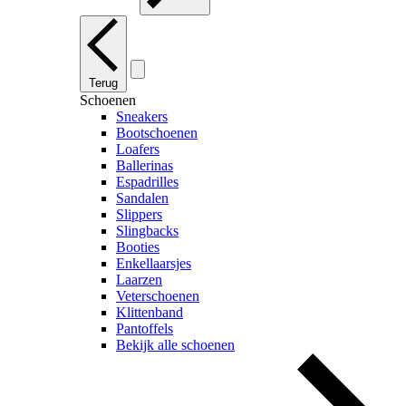
Terug
Schoenen
Sneakers
Bootschoenen
Loafers
Ballerinas
Espadrilles
Sandalen
Slippers
Slingbacks
Booties
Enkellaarsjes
Laarzen
Veterschoenen
Klittenband
Pantoffels
Bekijk alle schoenen