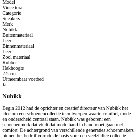
Model
Vince tora
Categorie
Sneakers
Merk
Nubikk
Buitenmateriaal
Leer
Binnenmateriaal
Leer
Zool materiaal
Rubber
Hakhoogte
2.5 cm
Uitneembaar voetbed
Ja
Nubikk
Begin 2012 had de oprichter en creatief directeur van Nubikk het
idee om een ​​schoenencollectie te ontwerpen waarin comfort, mode
en onderscheid centraal staan. Nubikk was geboren: een
schoenenmerk dat vindt dat mode hand in hand moet gaan met
comfort. De achtergrond van verschillende generaties schoenmakers
binnen het bedrijf vormde de basis voor een veelzijdige collectie