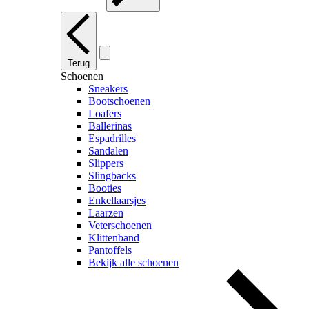
Terug
Schoenen
Sneakers
Bootschoenen
Loafers
Ballerinas
Espadrilles
Sandalen
Slippers
Slingbacks
Booties
Enkellaarsjes
Laarzen
Veterschoenen
Klittenband
Pantoffels
Bekijk alle schoenen