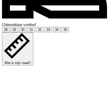
Uitneembaar voetbed
28
29
30
31
32
33
34
35
Wat is mijn maat?