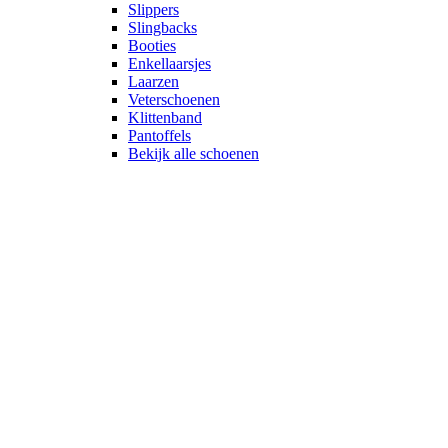
Slippers
Slingbacks
Booties
Enkellaarsjes
Laarzen
Veterschoenen
Klittenband
Pantoffels
Bekijk alle schoenen