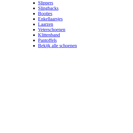
Slippers
Slingbacks
Booties
Enkellaarsjes
Laarzen
Veterschoenen
Klittenband
Pantoffels
Bekijk alle schoenen