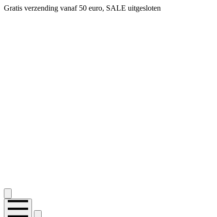
14 dagen bedenktijd, snel geld terug!
2.400+ reviews