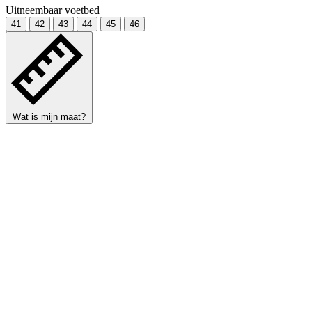
Uitneembaar voetbed
41
42
43
44
45
46
Wat is mijn maat?