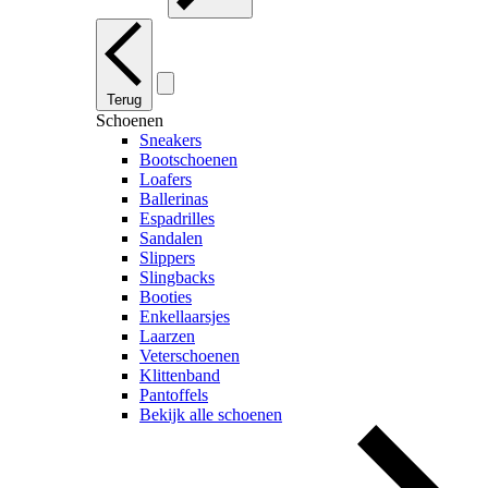
Terug
Schoenen
Sneakers
Bootschoenen
Loafers
Ballerinas
Espadrilles
Sandalen
Slippers
Slingbacks
Booties
Enkellaarsjes
Laarzen
Veterschoenen
Klittenband
Pantoffels
Bekijk alle schoenen