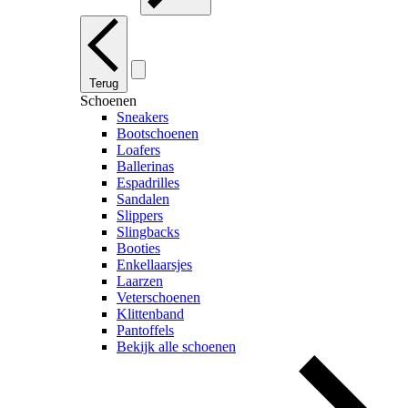
Terug
Schoenen
Sneakers
Bootschoenen
Loafers
Ballerinas
Espadrilles
Sandalen
Slippers
Slingbacks
Booties
Enkellaarsjes
Laarzen
Veterschoenen
Klittenband
Pantoffels
Bekijk alle schoenen