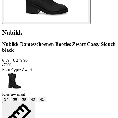
Nubikk
Nubikk Damesschoenen Booties Zwart Cassy Slouch
black
€ 59,-
€ 279,95
-79%
Kleur/type:
Zwart
Kies uw maat
37
38
39
40
41