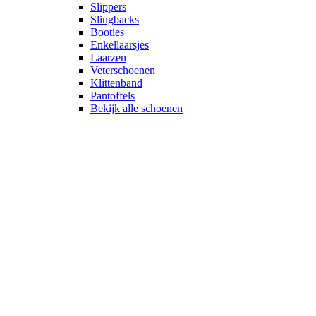
Slippers
Slingbacks
Booties
Enkellaarsjes
Laarzen
Veterschoenen
Klittenband
Pantoffels
Bekijk alle schoenen