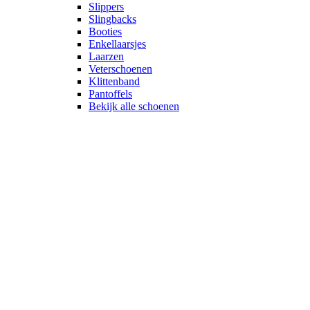
Slippers
Slingbacks
Booties
Enkellaarsjes
Laarzen
Veterschoenen
Klittenband
Pantoffels
Bekijk alle schoenen