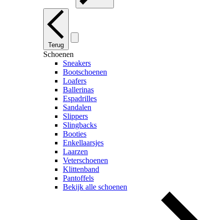
Terug
Schoenen
Sneakers
Bootschoenen
Loafers
Ballerinas
Espadrilles
Sandalen
Slippers
Slingbacks
Booties
Enkellaarsjes
Laarzen
Veterschoenen
Klittenband
Pantoffels
Bekijk alle schoenen