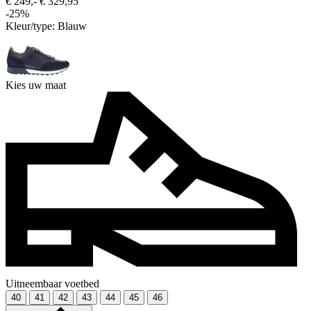
€ 249,-
€ 329,95
-25%
Kleur/type:
Blauw
Kies uw maat
Uitneembaar voetbed
40
41
42
43
44
45
46