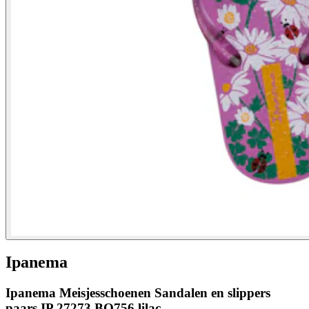
Ipanema
Ipanema Meisjesschoenen Sandalen en slippers
paars IP 27273 BQ756 lilac