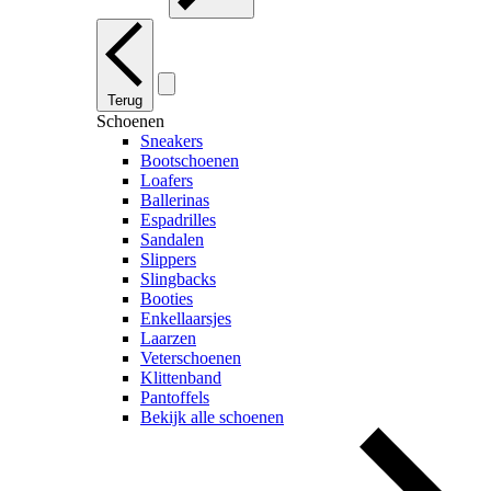
Terug
Schoenen
Sneakers
Bootschoenen
Loafers
Ballerinas
Espadrilles
Sandalen
Slippers
Slingbacks
Booties
Enkellaarsjes
Laarzen
Veterschoenen
Klittenband
Pantoffels
Bekijk alle schoenen